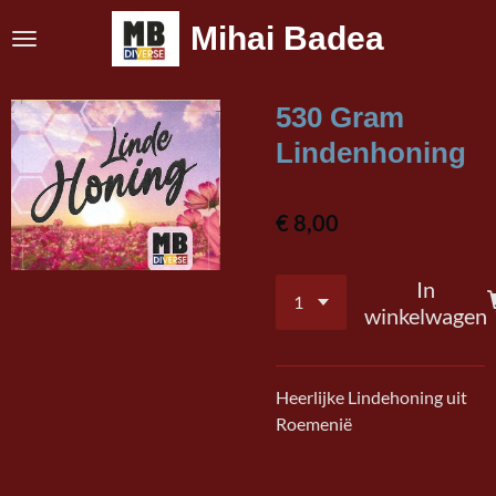
Ga
Mihai Badea
direct
naar
de
530 Gram
hoofdinhoud
Lindenhoning
€ 8,00
In
winkelwagen
Heerlijke Lindehoning uit
Roemenië