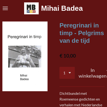
Ga
Mihai Badea
direct
naar
de
Peregrinari in
hoofdinhoud
timp - Pelgrims
van de tijd
€ 10,00
In
winkelwagen
Dichtbundel met
Roemeense gedichten en
verhalen met Nederlandse